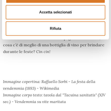
dalla coltivazione della vite maritata.
Accetta selezionati
Ancora oggi, questo antico borgo di incontaminata
bellezza celebra la sua tradizione culinaria attraverso
Rifiuta
prodotti e piatti legati al territorio, ma mai senza un
buon bicchiere di vino ad accompagnare. Del resto,
cosa c’è di meglio di una bottiglia di vino per brindare
durante le feste?
C
in cin!
Immagine copertina: Raffaello Sorbi - La festa della
vendemmia (1893) - Wikimedia
Immagine corpo testo: tavola dal "Tacuina sanitatis" (XIV
sec.) - Vendemmia su vite maritata