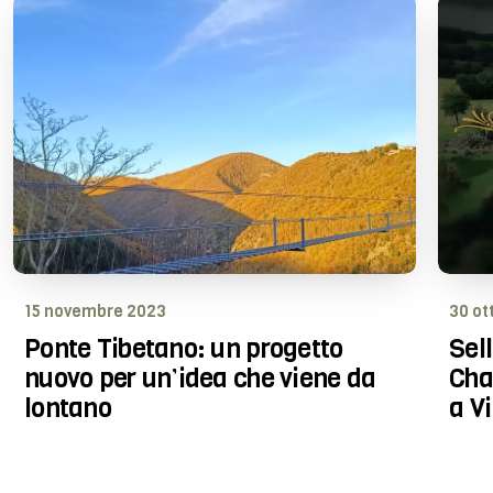
15 novembre 2023
30 ot
Ponte Tibetano: un progetto
Sel
nuovo per un’idea che viene da
Cha
lontano
a V