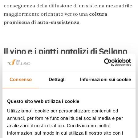
conseguenza della diffusione di un sistema mezzadrile
maggiormente orientato verso una
coltura
promiscua di auto-sussistenza
.
Il vino e i piatti natalizi di Sellano
I vitigni principali utilizzati nella produzione dei vini in
Umbria sono prevalentemente a bacca scura:
Consenso
Dettagli
Informazioni sui cookie
Sagrantino, Montepulciano, Sangiovese ma anche
Cabernet Sauvignon, Cabernet Franc, Pinot Nero e
Merlot. I vini umbri più famosi e degni di nota sono ad
Questo sito web utilizza i cookie
es.:
il
Sagrantino di Montefalco DOCG,
il
Grechetto
Utilizziamo i cookie per personalizzare contenuti ed
DOC,
l'
Orvieto Classico DOC
, il
Torgiano Rosso
annunci, per fornire funzionalità dei social media e per
Riserva DOCG
e molti altri. Nel Sellanese sembra più
analizzare il nostro traffico. Condividiamo inoltre
radicata la produzione di uve bianche. In Valnerina, la
informazioni sul modo in cui utilizza il nostro sito con i