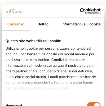
Hai bisogno di maggiori
Consenso
Dettagli
Informazioni sui cookie
informazioni?
Questo sito web utilizza i cookie
339 1886402
Utilizziamo i cookie per personalizzare contenuti ed
annunci, per fornire funzionalità dei social media e per
Informazioni Proloco
analizzare il nostro traffico. Condividiamo inoltre
informazioni sul modo in cui utilizza il nostro sito con i
Come arrivare
nostri partner che si occupano di analisi dei dati web,
pubblicità e social media, i quali potrebbero combinarle
con altre informazioni che ha fornito loro o che hanno
Richiedi info
raccolto dal suo utilizzo dei loro servizi.
Selezione
Necessari