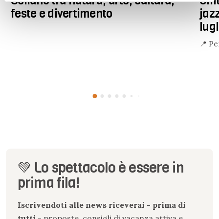
Sellano tra natura, arte, cultura,
Umb
feste e divertimento
jaz
lugl
📍 Pe
💚 Lo spettacolo è essere in
prima fila!
Iscrivendoti alle news riceverai - prima di
tutti -
proposte, consigli di vacanza attiva e