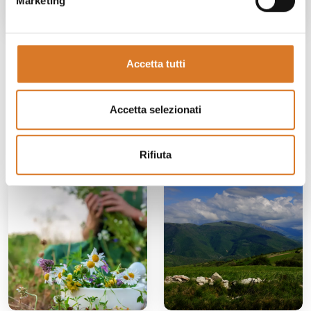
Marketing
24 MAGGIO 2024
10 MAGGIO 2024
Gli abitanti di Sellano e
La collezione di macchine
Accetta tutti
l’arte di lavorare il ferro
da cucire di Angelo Rampi
in mostra a Sellano
Vedi dettaglio blog
Accetta selezionati
📍 Teatrino Comunale, centro
storico di Sellano
Vedi dettaglio blog
Rifiuta