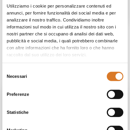
Utilizziamo i cookie per personalizzare contenuti ed
annunci, per fornire funzionalità dei social media e per
analizzare il nostro traffico. Condividiamo inoltre
informazioni sul modo in cui utilizza il nostro sito con i
30 GIUGNO 2024
21 GIUGNO 2024
nostri partner che si occupano di analisi dei dati web,
Il Festival dei Due Mondi:
Benvenuta estate! Scopri
pubblicità e social media, i quali potrebbero combinarle
l’appuntamento
cosa fare a Sellano e
con altre informazioni che ha fornito loro o che hanno
dell'estate spoletina
dintorni
raccolto dal suo utilizzo dei loro servizi.
Spoleto, 28 giugno - 14
Gli appuntamenti e le attività
luglio 2024
imperdibili!
Selezione
Vedi dettaglio blog
Vedi dettaglio blog
Necessari
del
consenso
Preferenze
Statistiche