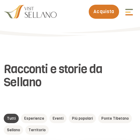
Acquista
Racconti e storie da
Sellano
Tutti
Esperienze
Eventi
Più popolari
Ponte Tibetano
Sellano
Territorio