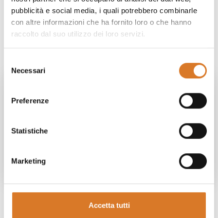
pubblicità e social media, i quali potrebbero combinarle
con altre informazioni che ha fornito loro o che hanno
raccolto dal suo utilizzo dei loro servizi.
Selezione
Necessari
del
consenso
Hai bisogno di maggiori
Preferenze
informazioni?
Statistiche
Richiedi info
Marketing
Accetta tutti