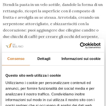
Stendi la pasta in un velo sottile, dandole la forma di un
rettangolo, ricopri la superficie con il composto di
frutta e avvolgila su se stessa. Arrotolala, creando un
serpentone attorcigliato, e sbizzarrisciti con la
decorazione: puoi aggiungere due ciliegine candite o
due chicchi di caffè per creare gli occhi del serpente,
una mandorla per dar forma alla lingua o lamelle di
mandorle per creare le squame. Cuocila in forno già
caldo a 170° per circa 50 minuti.
Consenso
Dettagli
Informazioni sui cookie
Questo sito web utilizza i cookie
Et voilà, l’Attorta di Sellano è pronta per essere
gustata!
Utilizziamo i cookie per personalizzare contenuti ed
annunci, per fornire funzionalità dei social media e per
analizzare il nostro traffico. Condividiamo inoltre
informazioni sul modo in cui utilizza il nostro sito con i
nostri partner che si occupano di analisi dei dati web,