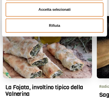
Ti potrebbe interessare anche
Accetta selezionati
Rifiuta
La Fojata, involtino tipico della
Radic
Valnerina
Sag