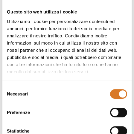
Questo sito web utilizza i cookie
💚 Lo spettacolo è essere in
Utilizziamo i cookie per personalizzare contenuti ed
annunci, per fornire funzionalità dei social media e per
prima fila!
analizzare il nostro traffico. Condividiamo inoltre
informazioni sul modo in cui utilizza il nostro sito con i
Iscrivendoti alle news riceverai - prima di
nostri partner che si occupano di analisi dei dati web,
tutti -
proposte, consigli di vacanza attiva e
pubblicità e social media, i quali potrebbero combinarle
molto altro su Visit Sellano e i grandi eventi in
con altre informazioni che ha fornito loro o che hanno
Umbria, il cuore
💚
verde
d
'
Italia.
raccolto dal suo utilizzo dei loro servizi.
(abbiamo rispetto per chi ci vuole bene, non
Selezione
effettuiamo comunicazione invasiva)
Necessari
del
consenso
Preferenze
Statistiche