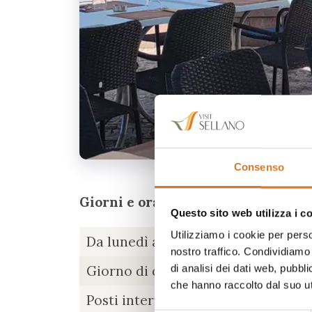
Consenso
Giorni e orari apertura
Questo sito web utilizza i c
Utilizziamo i cookie per perso
Da lunedì a sabato
7
nostro traffico. Condividiamo 
di analisi dei dati web, pubbl
Giorno di chiusura:
che hanno raccolto dal suo uti
Posti interni