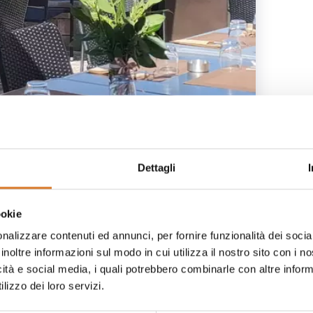
1
/
5
Dettagli
ookie
nalizzare contenuti ed annunci, per fornire funzionalità dei socia
:30-22:30
inoltre informazioni sul modo in cui utilizza il nostro sito con i 
icità e social media, i quali potrebbero combinarle con altre inform
Domenica
lizzo dei loro servizi.
30