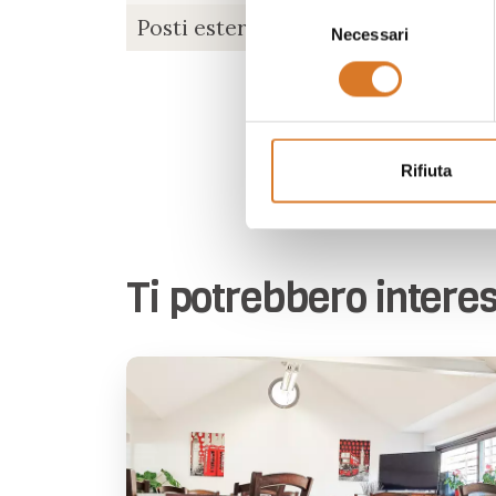
Selezione
Posti esterni
Necessari
del
consenso
Rifiuta
Ti potrebbero intere