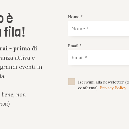
o è
Nome *
 fila!
Email *
rai - prima di
canza attiva e
 grandi eventi in
ia.
Iscrivimi alla newsletter (t
conferma).
Privacy Policy
e bene, non
iva)