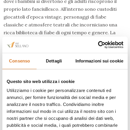
dove i bambini si divertono e gli adulti riscoprono il
proprio lato fanciullesco. All’interno sono custoditi
giocattoli d’epoca vintage, personaggi di fiabe
classiche e atmosfere teatrali che incorniciano una
ricca biblioteca di fiabe di ogni tempo e genere. La
Casa si trova in uno dei palazzi della famiglia Urbani e
proprio nelle vicinanze dei
Musei del Tartufo Urbani
.
Consenso
Dettagli
Informazioni sui cookie
Da cinque generazioni, la famiglia Urbani è uno dei più
grossi produttori ed esportatori di tartufo al mondo.
All’interno del museo viene celebrata
la magia dell’oro
Questo sito web utilizza i cookie
nero della Valnerina
e la storia dei suoi custodi
Utilizziamo i cookie per personalizzare contenuti ed
centenari, che hanno trasformato il tartufo in un
annunci, per fornire funzionalità dei social media e per
simbolo identificativo per il territorio. Nelle sale si
analizzare il nostro traffico. Condividiamo inoltre
trovano tanti oggetti del passato, come ad esempio i
informazioni sul modo in cui utilizza il nostro sito con i
primi lavatoi a mano improvvisati nella casa-azienda di
nostri partner che si occupano di analisi dei dati web,
Carlo Urbani e di sua moglie Olga, o la lettera di
pubblicità e social media, i quali potrebbero combinarle