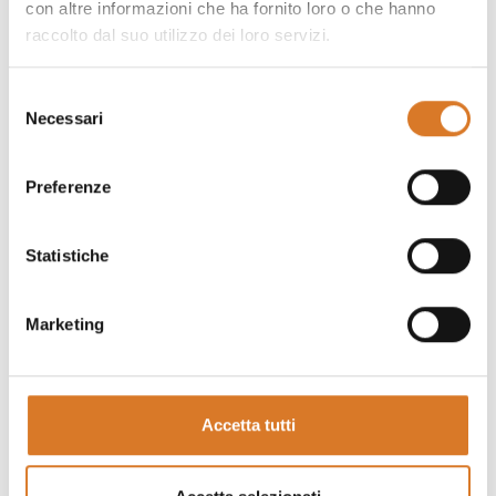
ringraziamento del presidente Ronald Reagan per quei
con altre informazioni che ha fornito loro o che hanno
raccolto dal suo utilizzo dei loro servizi.
1,1 KG di tartufo inviato dai fratelli Bruno e Paolo.
Selezione
Necessari
del
consenso
Preferenze
Statistiche
Marketing
Accetta tutti
5. Deliziare il palato con le
prelibatezze culinarie