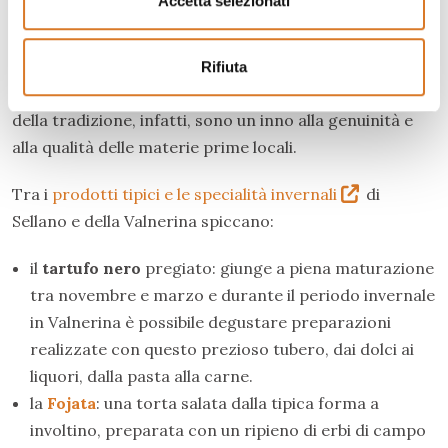
Accetta selezionati
Sellano e la Valnerina si distinguono per una cucina
ricca di tradizioni millenarie, che coinvolge i sensi e
Rifiuta
avvicina il cuore alla vera essenza dell’Umbria. I piatti
della tradizione, infatti, sono un inno alla genuinità e
alla qualità delle materie prime locali.
Tra i
prodotti tipici e le specialità invernali
di
Sellano e della Valnerina spiccano:
il
tartufo nero
pregiato: giunge a piena maturazione
tra novembre e marzo e durante il periodo invernale
in Valnerina è possibile degustare preparazioni
realizzate con questo prezioso tubero, dai dolci ai
liquori, dalla pasta alla carne.
la
Fojata
: una torta salata dalla tipica forma a
involtino, preparata con un ripieno di erbi di campo