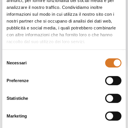
annunci, per fornire funzionalità dei social media e per
analizzare il nostro traffico. Condividiamo inoltre
informazioni sul modo in cui utilizza il nostro sito con i
nostri partner che si occupano di analisi dei dati web,
pubblicità e social media, i quali potrebbero combinarle
con altre informazioni che ha fornito loro o che hanno
raccolto dal suo utilizzo dei loro servizi.
Selezione
Necessari
del
consenso
Immerso nell’Appennino Umbro, Sellano è un luogo di
Preferenze
borghi e castelli, dove si respira ancora un’atmosfera
d’altri tempi. Una volta qui avrai l’impressione di
Statistiche
esserti lasciato alle spalle i ritmi frenetici della città e
di poter tornare a vivere al ritmo del tuo cuore.
Marketing
Le
strutture ricettive a Sellano offrono un fascino