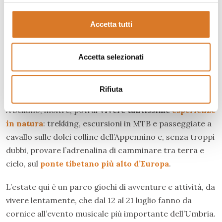
antico ma con tutti i comfort di oggi
, regalandoti
pace, relax e buon vivere. Hai la possibilità di scegliere
Accetta tutti
tra: Hotel, Relais storico, case vacanze, agriturismi,
affittacamere, Bed & Breakfast, residenze d'epoca e
Accetta selezionati
addirittura una suggestiva casa sull’albero; scopri qui
tutte le
strutture ricettive
in cui soggiornare a
Sellano e nei dintorni.
Rifiuta
A Sellano, inoltre, potrai
vivere tantissime
esperienze
in natura
: trekking, escursioni in MTB e passeggiate a
cavallo sulle dolci colline dell’Appennino e, senza troppi
dubbi, provare l’adrenalina di camminare tra terra e
cielo, sul
ponte tibetano più alto d’Europa
.
L’estate qui è un parco giochi di avventure e attività, da
vivere lentamente, che dal 12 al 21 luglio fanno da
cornice all’evento musicale più importante dell’Umbria.