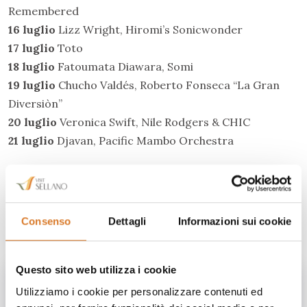
Remembered
16 luglio
Lizz Wright, Hiromi’s Sonicwonder
17 luglio
Toto
18 luglio
Fatoumata Diawara, Somi
19 luglio
Chucho Valdés, Roberto Fonseca “La Gran
Diversiòn”
20 luglio
Veronica Swift, Nile Rodgers & CHIC
21 luglio
Djavan, Pacific Mambo Orchestra
Sellano, la location ideale per un
fine settimana e vivere il festival
rilassandosi nella natura
Consenso
Dettagli
Informazioni sui cookie
Questo sito web utilizza i cookie
Utilizziamo i cookie per personalizzare contenuti ed