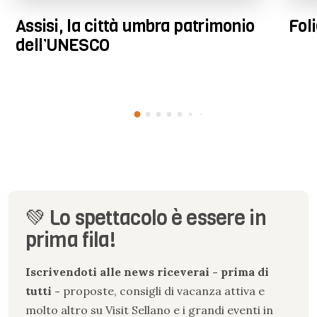
Assisi, la città umbra patrimonio
Fol
dell’UNESCO
💚 Lo spettacolo è essere in
prima fila!
Iscrivendoti alle news riceverai - prima di
tutti -
proposte, consigli di vacanza attiva e
molto altro su Visit Sellano e i grandi eventi in