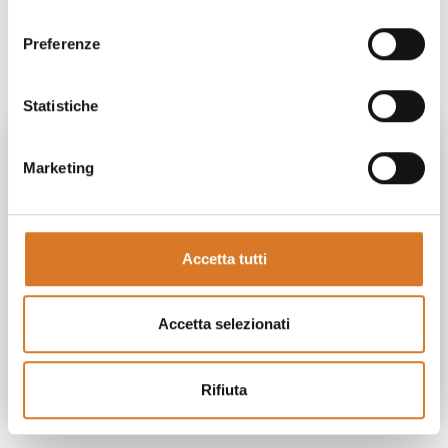
consenso
Dal 2014 ad oggi
Preferenze
Statistiche
Marketing
Accetta tutti
Accetta selezionati
1
/
10
Rifiuta