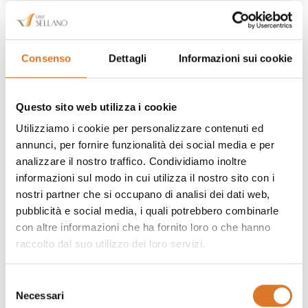
Questo è l'anno di inizio del progetto di recupero del
Consenso
Dettagli
Informazioni sui cookie
borgo, con la complessa acquisizione di tutti i terreni e
degli edifici dell'agglomerato urbano. Si pensi che
Questo sito web utilizza i cookie
furono necessari all'incirca 250 rogiti notarili, i lavori
continuarono fino alla loro interruzione nel 1997 a
Utilizziamo i cookie per personalizzare contenuti ed
annunci, per fornire funzionalità dei social media e per
causa del primo forte evento sismico, per riprendere
analizzare il nostro traffico. Condividiamo inoltre
definitivamente nel 2007 con l’aggiunta del vincolo
informazioni sul modo in cui utilizza il nostro sito con i
paesaggistico e architettonico richiesto dalla stessa
nostri partner che si occupano di analisi dei dati web,
proprietà ed emanato dal Ministero dei Beni Culturali e
pubblicità e social media, i quali potrebbero combinarle
dalla Regione Umbria. Progressivamente, edificio dopo
con altre informazioni che ha fornito loro o che hanno
edificio, ricostruendo case, muri, torri, chiesa, vicoli e
raccolto dal suo utilizzo dei loro servizi.
anfratti, il borgo è tornato ad essere il luogo splendido
e autentico che era un tempo, fedele alla sua anima
Selezione
originale e alla sua storia, non feudale bensì rurale.
Necessari
del