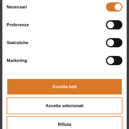
Selezione
Necessari
del
consenso
Preferenze
Statistiche
Home
Persone
Esperienze
Credits
Marketing
Itinerari
Privacy
Cosa vedere
Cookies
Ponte tibetano
Preferenze cookies
Accetta tutti
Blog
Accetta selezionati
Eventi
Rifiuta